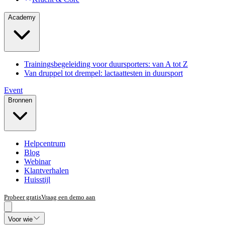
Academy
Trainingsbegeleiding voor duursporters: van A tot Z
Van druppel tot drempel: lactaattesten in duursport
Event
Bronnen
Helpcentrum
Blog
Webinar
Klantverhalen
Huisstijl
Probeer gratis
Vraag een demo aan
Voor wie