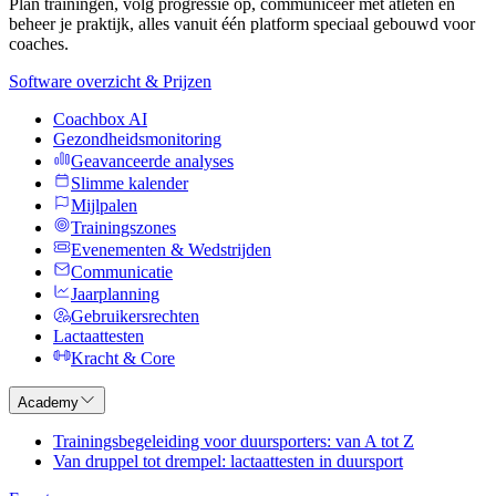
Plan trainingen, volg progressie op, communiceer met atleten en
beheer je praktijk, alles vanuit één platform speciaal gebouwd voor
coaches.
Software overzicht & Prijzen
Coachbox AI
Gezondheidsmonitoring
Geavanceerde analyses
Slimme kalender
Mijlpalen
Trainingszones
Evenementen & Wedstrijden
Communicatie
Jaarplanning
Gebruikersrechten
Lactaattesten
Kracht & Core
Academy
Trainingsbegeleiding voor duursporters: van A tot Z
Van druppel tot drempel: lactaattesten in duursport