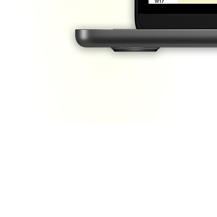
Programma
#
D
SS
#
T
#
T
D
SS