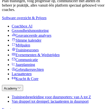
Plan trainingen, volg progressie op, communiceer met atleten en
beheer je praktijk, alles vanuit één platform speciaal gebouwd voor
coaches.
Software overzicht & Prijzen
Coachbox AI
Gezondheidsmonitoring
Geavanceerde analyses
Slimme kalender
Mijlpalen
Trainingszones
Evenementen & Wedstrijden
Communicatie
Jaarplanning
Gebruikersrechten
Lactaattesten
Kracht & Core
Academy
Trainingsbegeleiding voor duursporters: van A tot Z
Van druppel tot drempel: lactaattesten in duursport