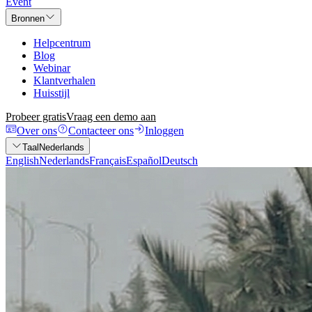
Event
Bronnen
Helpcentrum
Blog
Webinar
Klantverhalen
Huisstijl
Probeer gratis
Vraag een demo aan
Over ons
Contacteer ons
Inloggen
Taal
Nederlands
English
Nederlands
Français
Español
Deutsch