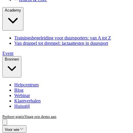
Academy
Trainingsbegeleiding voor duursporters: van A tot Z
Van druppel tot drempel: lactaattesten in duursport
Event
Bronnen
Helpcentrum
Blog
Webinar
Klantverhalen
Huisstijl
Probeer gratis
Vraag een demo aan
Voor wie