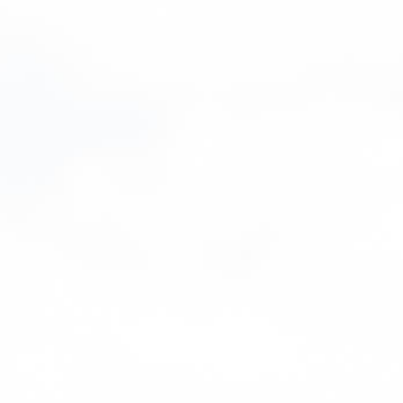
Opleiding en inzichten
Groei als coach met onze academy, bronnen en expertcontent. Van
trainingsmethodieken tot zakelijke tips, wij helpen je om voorop te
blijven lopen en jezelf te verbeteren.
Bezoek de academy