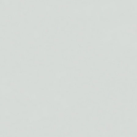
Multisportsessies, uitgebreide analyses per sport en handig
communiceren met je atleten, alles vanuit één platform.
Probeer gratis
Boek een demo
14 dagen gratis proefperiode, geen creditcard nodig
Vertrouwd door 3.000+ coaches wereldwijd
3K+
Coaches
25K+
Atleten
15+
Landen
11M+
Workouts gelogd
—
WAAROM COACHBOX
Alles wat een triatloncoach nodig heeft
om
tijd te besparen en resultaten te leveren.