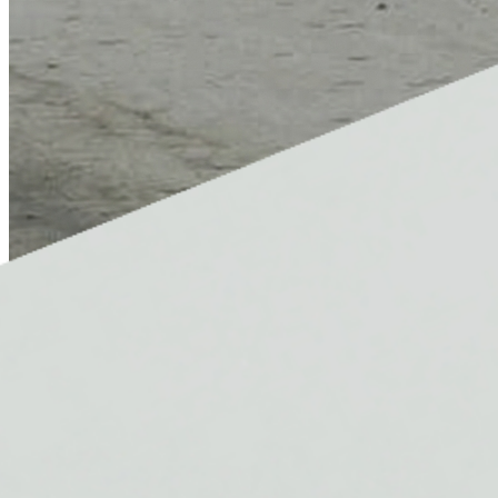
Van zwemmen tot de finish, ontwikkel
sterkere triatleten.
Beheer zwem-, fiets- en looptrainingen op één plek.