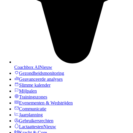
Coachbox AI
Nieuw
Gezondheidsmonitoring
Geavanceerde analyses
Slimme kalender
Mijlpalen
Trainingszones
Evenementen & Wedstrijden
Communicatie
Jaarplanning
Gebruikersrechten
Lactaattesten
Nieuw
Kracht & Core