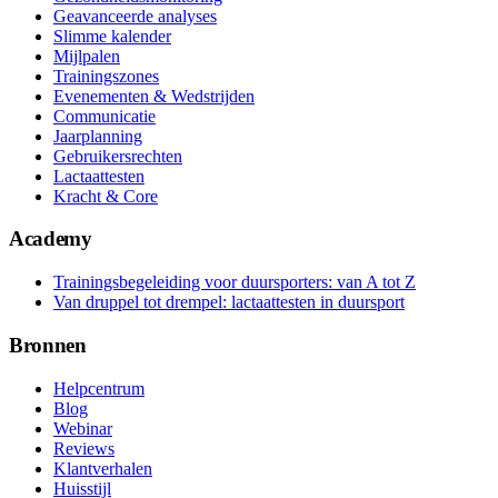
Geavanceerde analyses
Slimme kalender
Mijlpalen
Trainingszones
Evenementen & Wedstrijden
Communicatie
Jaarplanning
Gebruikersrechten
Lactaattesten
Kracht & Core
Academy
Trainingsbegeleiding voor duursporters: van A tot Z
Van druppel tot drempel: lactaattesten in duursport
Bronnen
Helpcentrum
Blog
Webinar
Reviews
Klantverhalen
Huisstijl