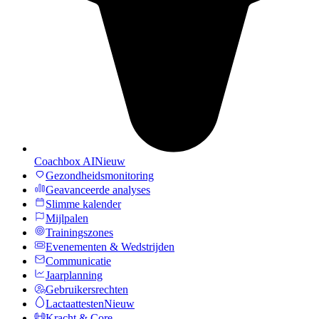
Coachbox AI
Nieuw
Gezondheidsmonitoring
Geavanceerde analyses
Slimme kalender
Mijlpalen
Trainingszones
Evenementen & Wedstrijden
Communicatie
Jaarplanning
Gebruikersrechten
Lactaattesten
Nieuw
Kracht & Core