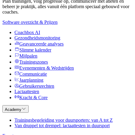
Plan trainingen, volg progressie op, communiceer met atleten en
beheer je praktijk, alles vanuit één platform speciaal gebouwd voor
coaches.
Software overzicht & Prijzen
Coachbox AI
Gezondheidsmonitoring
Geavanceerde analyses
Slimme kalender
Mijlpalen
Trainingszones
Evenementen & Wedstrijden
Communicatie
Jaarplanning
Gebruikersrechten
Lactaattesten
Kracht & Core
Academy
Trainingsbegeleiding voor duursporters: van A tot Z
Van druppel tot drempel: lactaattesten in duursport