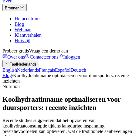
Event
Bronnen
Helpcentrum
Blog
Webinar
Klantverhalen
Huisstijl
Probeer gratis
Vraag een demo aan
Over ons
Contacteer ons
Inloggen
Taal
Nederlands
English
Nederlands
Français
Español
Deutsch
Blog
/
Koolhydraatinname optimaliseren voor duursporters: recente
inzichten
Nutrition
Koolhydraatinname optimaliseren voor
duursporters: recente inzichten
Recente studies suggereren dat het opvoeren van
koolhydraatconsumptie tijdens langdurige inspanning
prestatievoordelen kan opleveren, wat de traditionele aanbevelingen