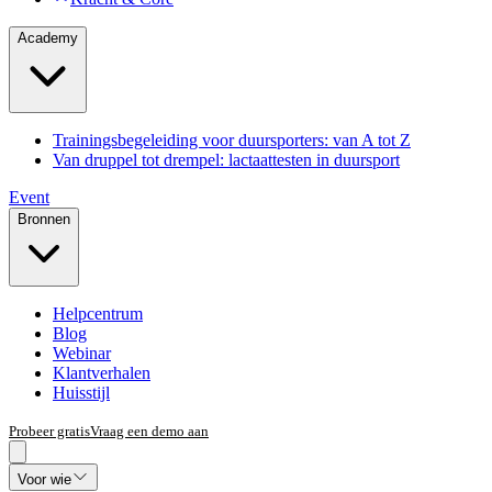
Academy
Trainingsbegeleiding voor duursporters: van A tot Z
Van druppel tot drempel: lactaattesten in duursport
Event
Bronnen
Helpcentrum
Blog
Webinar
Klantverhalen
Huisstijl
Probeer gratis
Vraag een demo aan
Voor wie