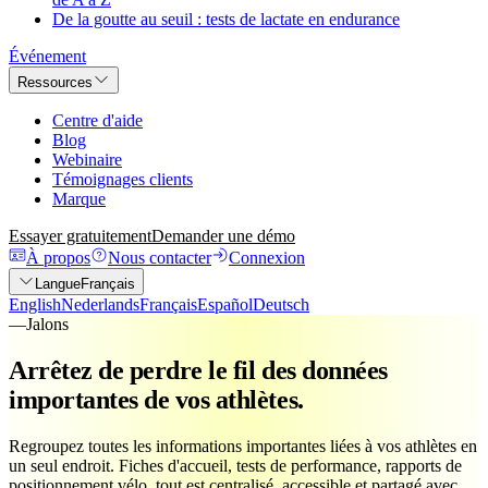
De la goutte au seuil : tests de lactate en endurance
Événement
Ressources
Centre d'aide
Blog
Webinaire
Témoignages clients
Marque
Essayer gratuitement
Demander une démo
À propos
Nous contacter
Connexion
Langue
Français
English
Nederlands
Français
Español
Deutsch
—
Jalons
Arrêtez de perdre le fil des données
importantes de vos athlètes.
Regroupez toutes les informations importantes liées à vos athlètes en
un seul endroit. Fiches d'accueil, tests de performance, rapports de
positionnement vélo, tout est centralisé, accessible et partagé avec