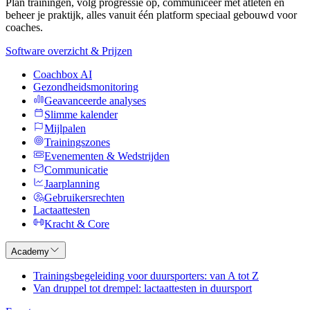
Plan trainingen, volg progressie op, communiceer met atleten en
beheer je praktijk, alles vanuit één platform speciaal gebouwd voor
coaches.
Software overzicht & Prijzen
Coachbox AI
Gezondheidsmonitoring
Geavanceerde analyses
Slimme kalender
Mijlpalen
Trainingszones
Evenementen & Wedstrijden
Communicatie
Jaarplanning
Gebruikersrechten
Lactaattesten
Kracht & Core
Academy
Trainingsbegeleiding voor duursporters: van A tot Z
Van druppel tot drempel: lactaattesten in duursport