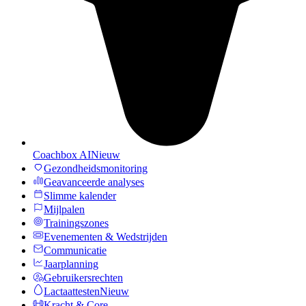
Coachbox AI
Nieuw
Gezondheidsmonitoring
Geavanceerde analyses
Slimme kalender
Mijlpalen
Trainingszones
Evenementen & Wedstrijden
Communicatie
Jaarplanning
Gebruikersrechten
Lactaattesten
Nieuw
Kracht & Core