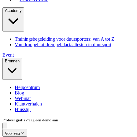
Academy
Trainingsbegeleiding voor duursporters: van A tot Z
Van druppel tot drempel: lactaattesten in duursport
Event
Bronnen
Helpcentrum
Blog
Webinar
Klantverhalen
Huisstijl
Probeer gratis
Vraag een demo aan
Voor wie