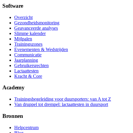
Software
Overzicht
Gezondheidsmonitoring
Geavanceerde analyses
Slimme kalender
Mijlpalen
Trainingszones
Evenementen & Wedstrijden
Communicatie
Jaarplanning
Gebruikersrechten
Lactaattesten
Kracht & Core
Academy
Trainingsbegeleiding voor duursporters: van A tot Z
Van druppel tot drempel: lactaattesten in duursport
Bronnen
Helpcentrum
Blog